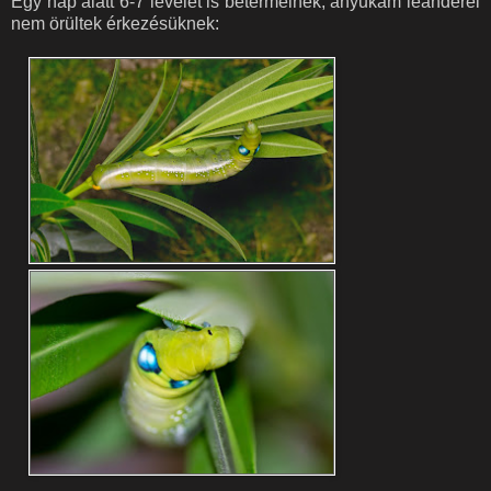
Egy nap alatt 6-7 levelet is betermelnek, anyukám leanderei
nem örültek érkezésüknek: