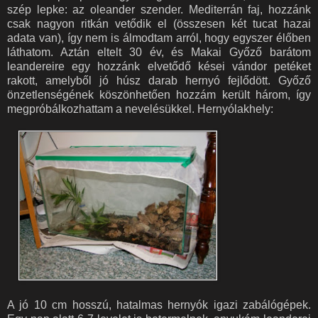
szép lepke: az oleander szender. Mediterrán faj, hozzánk
csak nagyon ritkán vetődik el (összesen két tucat hazai
adata van), így nem is álmodtam arról, hogy egyszer élőben
láthatom. Aztán eltelt 30 év, és Makai Győző barátom
leandereire egy hozzánk elvetődő kései vándor petéket
rakott, amelyből jó húsz darab hernyó fejlődött. Győző
önzetlenségének köszönhetően hozzám került három, így
megpróbálkozhattam a nevelésükkel. Hernyólakhely:
A jó 10 cm hosszú, hatalmas hernyók igazi zabálógépek.