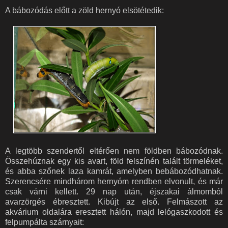
A bábozódás előtt a zöld hernyó elsötétedik:
A legtöbb szendertől eltérően nem földben bábozódnak.
Összehúznak egy kis avart, föld felszínén talált törmeléket,
és abba szőnek laza kamrát, amelyben bebábozódhatnak.
Szerencsére mindhárom hernyóm rendben elvonult, és már
csak várni kellett. 29 nap után, éjszakai álmomból
avarzörgés ébresztett. Kibújt az első. Felmászott az
akvárium oldalára eresztett hálón, majd lelógaszkodott és
felpumpálta szárnyait: