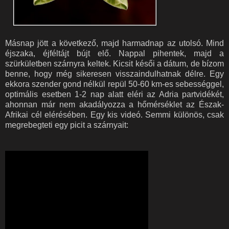
Másnap jött a következő, majd harmadnap az utolsó. Mind
éjszaka, éjféltájt bújt elő. Nappal pihentek, majd a
szürkületben szárnyra keltek. Kicsit késői a dátum, de bízom
benne, hogy még sikeresen visszaindulhatnak délre. Egy
ekkora szender gond nélkül repül 50-60 km-es sebességgel,
optimális esetben 1-2 nap alatt eléri az Adria partvidékét,
ahonnan már nem akadályozza a hőmérséklet az Észak-
Afrikai cél elérésében. Egy kis videó. Semmi különös, csak
megrebegteti egy picit a szárnyait: