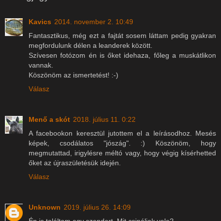
Kavics
2014. november 2. 10:49
Fantasztikus, még ezt a fajtát sosem láttam pedig gyakran
megfordulunk délen a leanderek között.
Szívesen fotózom én is őket idehaza, főleg a muskátlikon
vannak.
Köszönöm az ismertetést! :-)
Válasz
Menő a skót
2018. július 11. 0:22
A facebookon keresztül jutottem el a leírásodhoz. Mesés
képek, csodálatos "jószág". :) Köszönöm, hogy
megmutattad, irigylésre méltó vagy, hogy végig kísérhetted
őket az újraszületésük idején.
Válasz
Unknown
2019. július 26. 14:09
Én is találtam egy szendert. Mit csináljak vele?