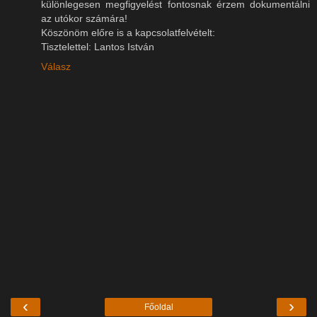
különlegesen megfigyelést fontosnak érzem dokumentálni
az utókor számára!
Köszönöm előre is a kapcsolatfelvételt:
Tisztelettel: Lantos István
Válasz
‹
›
Főoldal