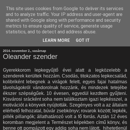
This site uses cookies from Google to deliver its services
and to analyze traffic. Your IP address and user-agent are
shared with Google along with performance and security
metrics to ensure quality of service, generate usage
statistics, and to detect and address abuse.
LEARN MORE
GOT IT
2014. november 2., vasárnap
Oleander szender
Gyerekkorom lepkegyűjtő évei alatt a legközelebb a
szenderek kerültek hozzám. Csodás, titokzatos lepkecsalád,
kolibriként lebegnek a virágok felett, egyes fajai hatalmas
távolságokról vándorolnak hozzánk, és mindezek tetejébe
ékszer szépségűek. 10 évesen, egyedül kezdtem gyűjteni.
Kisvárosi srácként soha nem találkoztam igazi lepkésszel, a
motivációt a könyvek nyújtották. Szegényes volt a az általam
elérhető felhozatal, búvár zsebkönyv; rovarok között; lepkék,
pillék pillangók; állathatározó volt a fő forrás. Aztán 12 éves
koromban megjelent a Természet képekben című könyv, és
benne ott pompázott egy addig soha nem látott, hihetetlenül