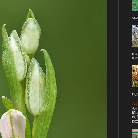
cso
ma 
máso
egy
A d
A d
töb
is,
köz