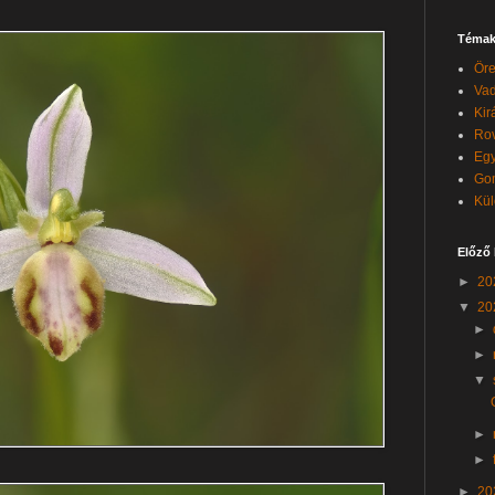
Témak
Öre
Vad
Kir
Rov
Egy
Go
Kül
Előző
►
20
▼
20
►
►
▼
►
►
►
20