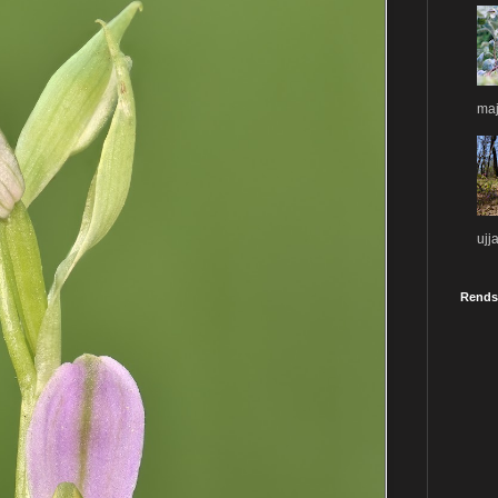
maj
ujj
Rends