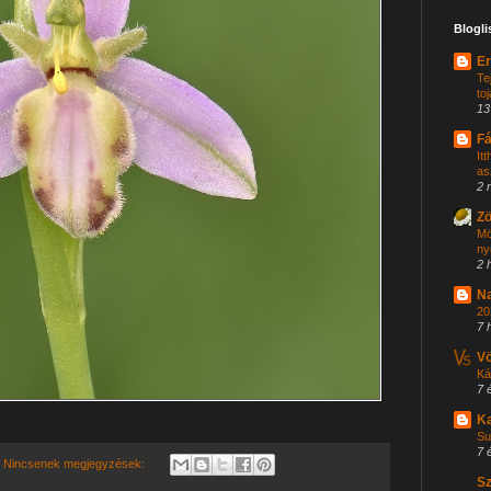
Blogli
Er
Te
to
13
Fá
It
as
2 
Zö
Mö
ny
2 
Na
20
7 
Vö
Ká
7 
K
Su
7 
Nincsenek megjegyzések:
Sz