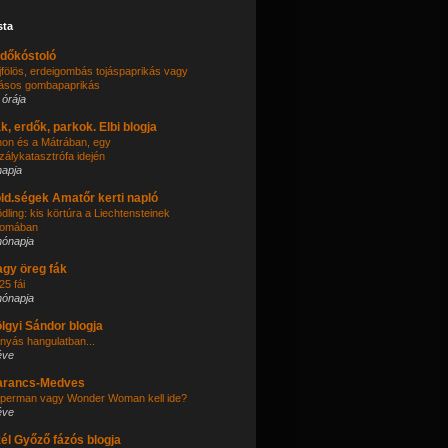
sta
dőkóstoló
jfölös, erdeigombás tojáspaprikás vagy
jásos gombapaprikás
 órája
k, erdők, parkok. Elbi blogja
thon és a Mátrában, egy
zálykatasztrófa idején
napja
ld.ségek Amatőr kerti napló
dling: kis körtúra a Liechtensteinek
omában
hónapja
gy öreg fák
25 fái
hónapja
lgyi Sándor blogja
nyás hangulatban...
éve
arancs-Medves
perman vagy Wonder Woman kell ide?
éve
él Győző fázós blogja