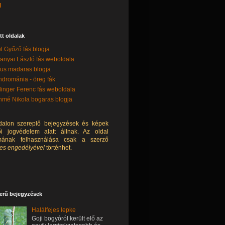
l
tt oldalak
l Győző fás blogja
anyai László fás weboldala
lus madaras blogja
drománia - öreg fák
linger Ferenc fás weboldala
mé Nikola bogaras blogja
dalon szereplő bejegyzések és képek
ői jogvédelem alatt állnak. Az oldal
lmának felhasználása csak a szerző
tes engedélyével
történhet.
erű bejegyzések
Halálfejes lepke
Goji bogyóról került elő az