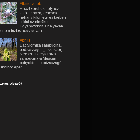
Albino veréb
A házi verebek helyhez
kötött lények, képesek
néhány kilométeres körben
leélni az életüket.
Ugyanazokon a helyeken
dnem biztos hogy ugyan...
Április
Dactylorhiza sambucina,
bodzaszagú ujjaskosbor,
Mecsek: Dactylorhiza
sambucina & Muscari
botryoides - bodzaszagú
askorbor eper...
zeres olvasók