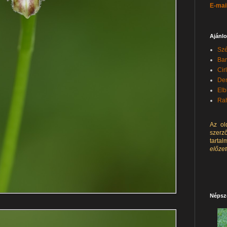
E-mai
Ajánlo
Szé
Bar
Cir
Den
Elb
Rah
Az ol
szerz
tarta
előze
Népsz