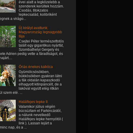
évei alatt a legközelebb a
szenderek kerültek hozzám.
Csodás, titokzatos
lepkecsalád, kolibriként
egnek a virágo...
Új királyt avattunk:
Magyarország legnagyobb
fája
Csejtei Péter természetfotós
talált egy gigantikus nyárfát,
Szombathelyi Gergely és
ete Adrien pedig vette a fáradtságot, és
ajárt....
Óriás énekes kabóca
Gyümölcsösökben,
bükkösökben gyakran látni
a fák oldalán kapaszkodó
elhagyott kitinpáncélt, de a
lakóval együtt elég ritkán
ül szem elé. ...
Halálfejes lepke II.
Valamikor július végén
búcsúztam el Farkincástól,
a nálunk nevelkedő
Halálfejes lepke hernyótól (
link ). Lassan lejárt a
minc nap, és a ...