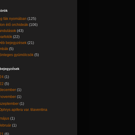
örök
g fák nyomában
(125)
on élő orchideák
(106)
ándulások
(43)
arfotók
(22)
éb bejegyzések
(21)
mbák
(5)
önleges gyümölcsök
(5)
 bejegyzések
24
(1)
22
(5)
december
(1)
november
(1)
szeptember
(1)
Ophrys apifera var. tilaventina
május
(1)
február
(1)
21
(6)