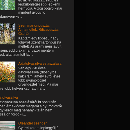
egyik legtitokzatosabb és
legkülönlegesebb lepkénk
hernyója. A Goji bogyó kínai
mindent gyógyító
danövényké...
Szentmártonpuszta,
Almamellék, Riticspuszta,
Csertő
Kaptam egy tippet 3 nagy
tölgyről Szentmártonpuszta
mellett. Az arány nem javult
sem, eddig akárhányszor mentem
k által ajánlott fát ...
A datolyaszilva és aszalása
Van egy 7-8 éves
datolyaszilva (diospyros
kaki) fám, amely évről évre
több gyümölccsel
örvendeztet meg. Ma már
re több helyen kapható nál...
atolyaszilva
atolyaszilva aszalásáról írt post után
ben érdeklődtek magáról a gyümölcsről
 így leírok még néhány - talán nem
szájon forgó - i...
Oleander szender
Gyerekkorom lepkegyűjtő