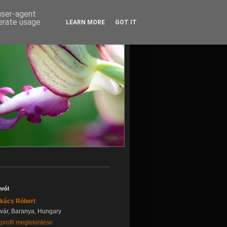
 user-agent
nerate usage
LEARN MORE
GOT IT
ról
kács Róbert
tvár, Baranya, Hungary
 profil megtekintése