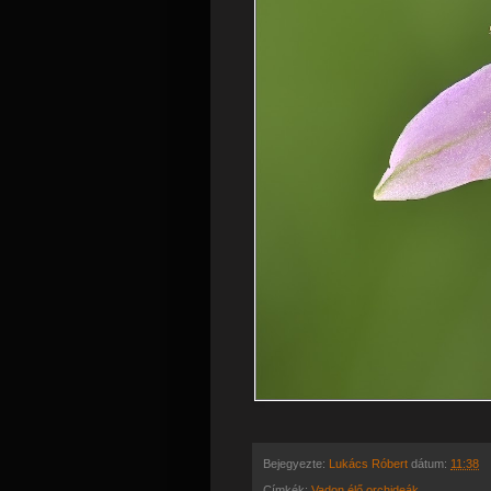
Bejegyezte:
Lukács Róbert
dátum:
11:38
Címkék:
Vadon élő orchideák