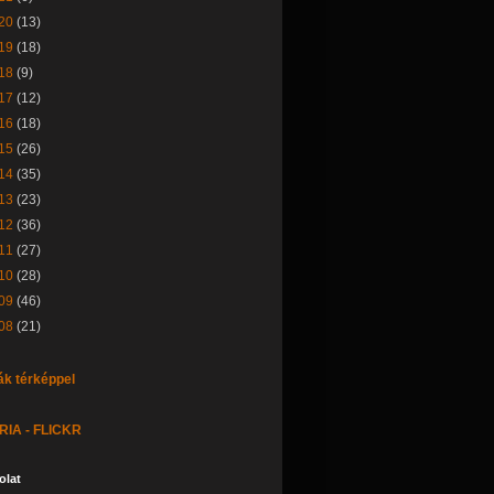
20
(13)
19
(18)
18
(9)
17
(12)
16
(18)
15
(26)
14
(35)
13
(23)
12
(36)
11
(27)
10
(28)
09
(46)
08
(21)
ák térképpel
IA - FLICKR
olat