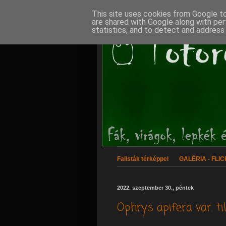
This site uses cookies from Google to 
are shared with Google along with per
statistics, and to detect and address
Falisták térképpel
GALÉRIA - FLI
2022. szeptember 30., péntek
Ophrys apifera var. ti