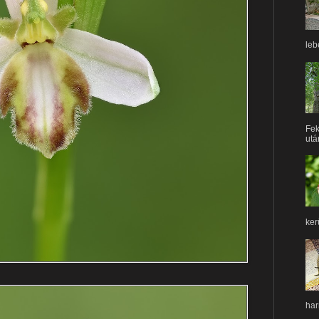
leb
Fek
után
ker
har