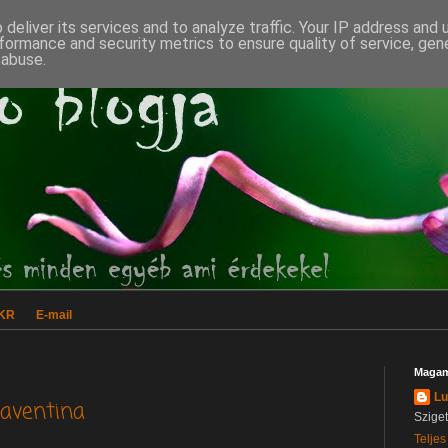
deliver its services and to analyze traffic. Your IP address and
formance and security metrics to ensure quality of service, ge
 abuse.
CKR
E-mail
Magam
Lu
laventina
Szige
Teljes