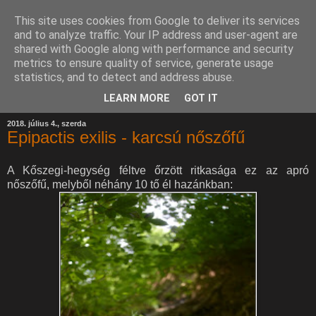
This site uses cookies from Google to deliver its services
and to analyze traffic. Your IP address and user-agent are
shared with Google along with performance and security
metrics to ensure quality of service, generate usage
statistics, and to detect and address abuse.
LEARN MORE
GOT IT
2018. július 4., szerda
Epipactis exilis - karcsú nőszőfű
A Kőszegi-hegység féltve őrzött ritkasága ez az apró
nőszőfű, melyből néhány 10 tő él hazánkban: