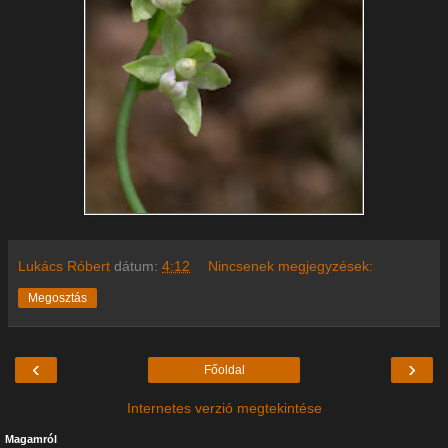
Lukács Róbert
dátum:
4:12
Nincsenek megjegyzések:
Megosztás
‹
›
Főoldal
Internetes verzió megtekintése
Magamról