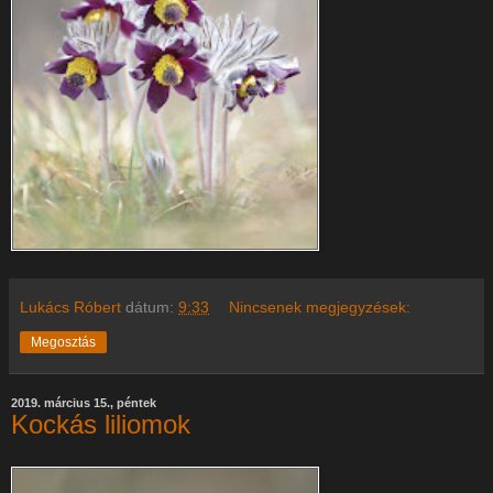
Lukács Róbert
dátum:
9:33
Nincsenek megjegyzések:
Megosztás
2019. március 15., péntek
Kockás liliomok