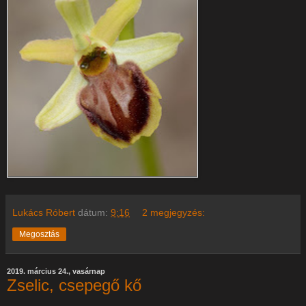
Lukács Róbert
dátum:
9:16
2 megjegyzés:
Megosztás
2019. március 24., vasárnap
Zselic, csepegő kő