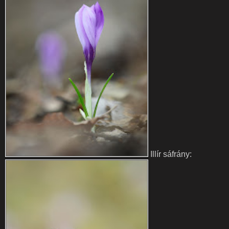
Illír sáfrány: