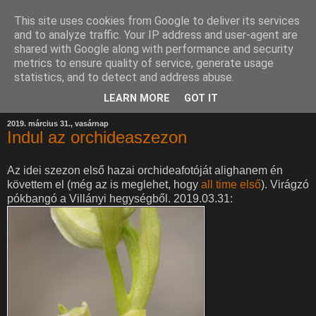
This site uses cookies from Google to deliver its services
and to analyze traffic. Your IP address and user-agent are
shared with Google along with performance and security
metrics to ensure quality of service, generate usage
statistics, and to detect and address abuse.
LEARN MORE
GOT IT
2019. március 31., vasárnap
Indul az orchideaszezon
Az idei szezon első hazai orchideafotóját alighanem én
követtem el (még az is meglehet, hogy
all time első
). Virágzó
pókbangó a Villányi hegységből. 2019.03.31: