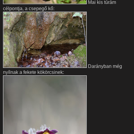
Mai kis túrám
célpontja, a csepegő kő:
Darányban még
nyílnak a fekete kökörcsinek: