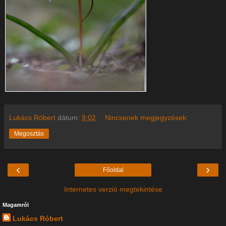
Lukács Róbert
dátum:
9:02
Nincsenek megjegyzések:
Megosztás
‹
›
Főoldal
Internetes verzió megtekintése
Magamról
Lukács Róbert