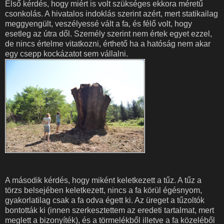
Első kérdés, hogy miért is volt szükséges ekkora méretű
csonkolás. A hivatalos indoklás szerint azért, mert statikailag
meggyengült, veszélyessé vált a fa, és félő volt, hogy
esetleg az útra dől. Személy szerint nem értek egyet ezzel,
de nincs értelme vitatkozni, érthető ha a hatóság nem akar
egy csepp kockázatot sem vállalni.
A második kérdés, hogy miként keletkezett a tűz. A tűz a
törzs belsejében keletkezett, nincs a fa körül égésnyom,
gyakorlatilag csak a fa odva égett ki. Az üreget a tűzoltók
bontották ki (innen szerkesztettem az eredeti tartalmat, mert
meglett a bizonyíték), és a törmelékből illetve a fa közeléből