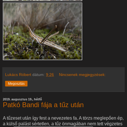
Lukács Róbert
dátum:
9:26
Nincsenek megjegyzések:
Megosztás
2019. augusztus 19., hétfő
Patkó Bandi fája a tűz után
A tűzeset után így fest a nevezetes fa. A törzs meglepően ép,
a külső palást sértetlen, a tűz önmagában nem tett végzetes