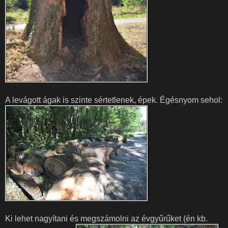
A levágott ágak is szinte sértetlenek, épek. Égésnyom sehol:
Ki lehet nagyítani és megszámolni az évgyűrűket (én kb.