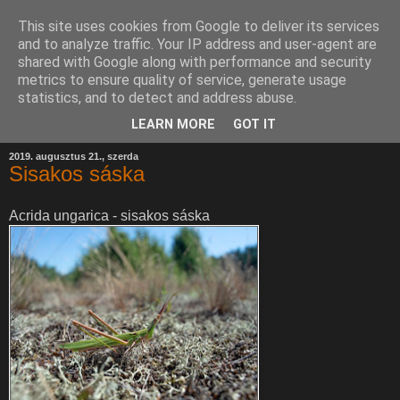
This site uses cookies from Google to deliver its services
and to analyze traffic. Your IP address and user-agent are
shared with Google along with performance and security
metrics to ensure quality of service, generate usage
statistics, and to detect and address abuse.
LEARN MORE
GOT IT
2019. augusztus 21., szerda
Sisakos sáska
Acrida ungarica - sisakos sáska