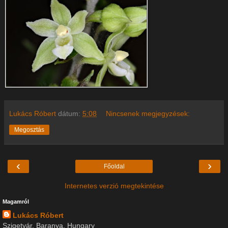
Lukács Róbert
dátum:
5:08
Nincsenek megjegyzések:
Megosztás
‹
›
Főoldal
Internetes verzió megtekintése
Magamról
Lukács Róbert
Szigetvár, Baranya, Hungary