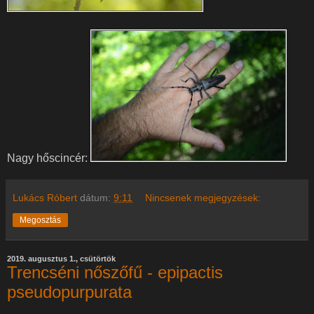
Nagy hőscincér:
Lukács Róbert
dátum:
9:11
Nincsenek megjegyzések:
Megosztás
2019. augusztus 1., csütörtök
Trencséni nőszőfű - epipactis
pseudopurpurata