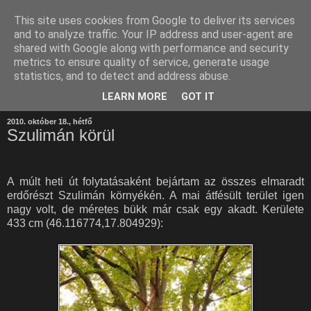
This site uses cookies from Google to deliver its services
and to analyze traffic. Your IP address and user-agent are
shared with Google along with performance and security
metrics to ensure quality of service, generate usage
statistics, and to detect and address abuse.
LEARN MORE
GOT IT
2010. október 18., hétfő
Szulimán körül
A múlt heti út folytatásaként bejártam az összes elmaradt
erdőrészt Szulimán környékén. A mai átfésült terület igen
nagy volt, de méretes bükk már csak egy akadt. Kerülete
433 cm (46.116774,17.804929):