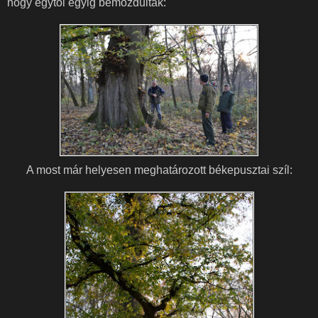
hogy egytől egyig bemozdultak:
A most már helyesen meghatározott békepusztai szíl: