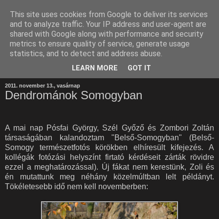
This site uses cookies from Google to deliver its services
and to analyze traffic. Your IP address and user-agent are
shared with Google along with performance and security
metrics to ensure quality of service, generate usage
statistics, and to detect and address abuse.
LEARN MORE
GOT IT
2011. november 13., vasárnap
Dendrománok Somogyban
A mai nap Pósfai György, Szél Győző és Zombori Zoltán
társaságában kalandoztam "Belső-Somogyban" (Belső-
Somogy természetfotós körökben elhíresült kifejezés. A
kollégák fotózási helyszínt firtató kérdéseit zárták rövidre
ezzel a meghatározással). Új fákat nem kerestünk, Zoli és
én mutattunk meg néhány közelmúltban lelt példányt.
Tökéletesebb idő nem kell novemberben: