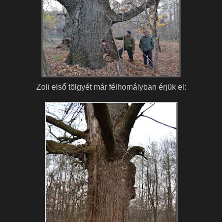
Zoli első tölgyét már félhomályban érjük el: