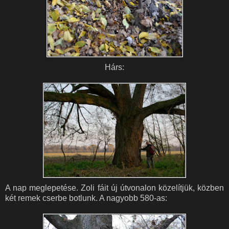
Hárs:
A nap meglepetése. Zoli fáit új útvonalon közelítjük, közben
két remek cserbe botlunk. A nagyobb 580-as: