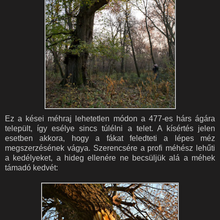
Ez a kései méhraj lehetetlen módon a 477-es hárs ágára
települt, így esélye sincs túlélni a telet. A kísértés jelen
esetben akkora, hogy a fákat feledteti a lépes méz
megszerzésének vágya. Szerencsére a profi méhész lehűti
a kedélyeket, a hideg ellenére ne becsüljük alá a méhek
támadó kedvét: