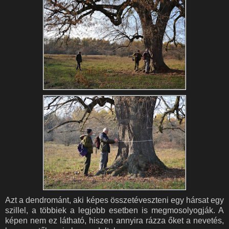
Azt a dendrománt, aki képes összetéveszteni egy hársat egy
szillel, a többiek a legjobb esetben is megmosolyogják. A
képen nem ez látható, hiszen annyira rázza őket a nevetés,