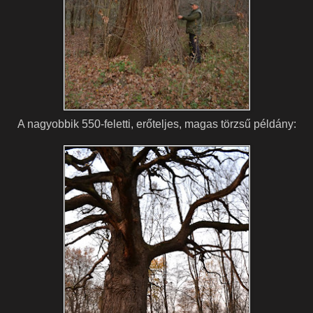
A nagyobbik 550-feletti, erőteljes, magas törzsű példány: