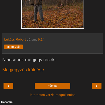
Lukács Róbert
dátum:
5:14
Megosztás
Nincsenek megjegyzések:
Megjegyzés küldése
‹
›
Főoldal
Internetes verzió megtekintése
Magamról