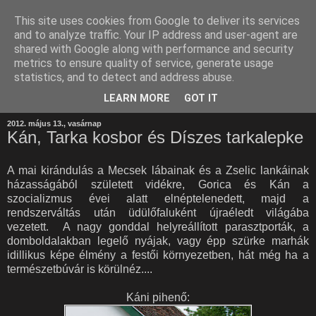
This site uses cookies from Google to deliver its services
and to analyze traffic. Your IP address and user-agent are
shared with Google along with performance and security
metrics to ensure quality of service, generate usage
statistics, and to detect and address abuse.
LEARN MORE
GOT IT
2012. május 13., vasárnap
Kán, Tarka kosbor és Díszes tarkalepke
A mai kirándulás a Mecsek lábainak és a Zselic lankáinak
házasságából született vidékre, Gorica és Kán a
szocializmus évei alatt elnéptelenedett, majd a
rendszerváltás után üdülőfaluként újraéledt világába
vezetett. A nagy gonddal helyreállított parasztporták, a
domboldalakban legelő nyájak, vagy épp szürke marhák
idillikus képe élmény a festői környezetben, hát még ha a
természetbúvár is körülnéz....
Káni pihenő: