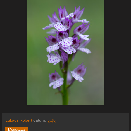
Lukács Róbert
dátum:
5:38
Megosztás