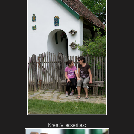
Kreatív léckerítés: