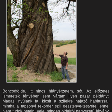
Boncodfölde. Itt nincs hiányérzetem, sőt. Az előzetes
ismeretek fényében sem vártam ilyen pazar példányt.
Magas, nyúlánk fa, kicsit a szilekre hajazó habitussal,
mintha a tapsonyi rekorder szil gesztenye-testvére lenne.
Nem tudok betelni vele, minden oldalról nagyszerű látvány.