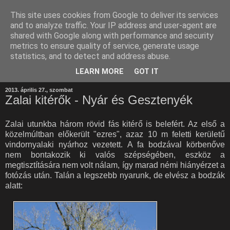
This site uses cookies from Google to deliver its services
and to analyze traffic. Your IP address and user-agent are
shared with Google along with performance and security
metrics to ensure quality of service, generate usage
statistics, and to detect and address abuse.
LEARN MORE
GOT IT
2013. április 27., szombat
Zalai kitérők - Nyár és Gesztenyék
Zalai utunkba három rövid fás kitérő is belefért. Az első a
közelmúltban előkerült "ezres", azaz 10 m feletti kerületű
vindornyalaki nyárhoz vezetett. A fa bodzával körbenőve
nem bontakozik ki valós szépségében, eszköz a
megtisztítására nem volt nálam, így marad némi hiányérzet a
fotózás után. Talán a legszebb nyarunk, de elvész a bodzák
alatt: