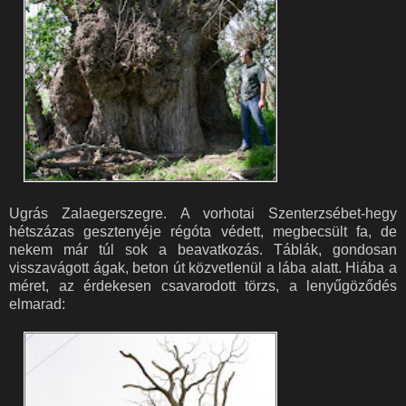
Ugrás Zalaegerszegre. A vorhotai Szenterzsébet-hegy
hétszázas gesztenyéje régóta védett, megbecsült fa, de
nekem már túl sok a beavatkozás. Táblák, gondosan
visszavágott ágak, beton út közvetlenül a lába alatt. Hiába a
méret, az érdekesen csavarodott törzs, a lenyűgöződés
elmarad: