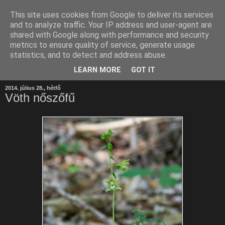
This site uses cookies from Google to deliver its services
and to analyze traffic. Your IP address and user-agent are
shared with Google along with performance and security
metrics to ensure quality of service, generate usage
statistics, and to detect and address abuse.
LEARN MORE
GOT IT
2014. július 28., hétfő
Vöth nőszőfű