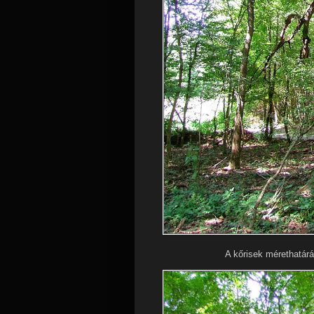
A kőrisek mérethatárá