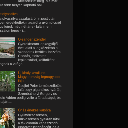
örvendeztet meg. Ma már
re több helyen kapható nál...
atolyaszilva
atolyaszilva aszalásáról írt post után
ben érdeklődtek magáról a gyümölcsről
 így leírok még néhány - talán nem
szájon forgó - i...
Oleander szender
Gyerekkorom lepkegyűjtő
évei alatt a legközelebb a
szenderek kerültek hozzám.
Csodás, titokzatos
lepkecsalád, kolibriként
egnek a virágo...
Új királyt avattunk:
Magyarország legnagyobb
fája
Csejtei Péter természetfotós
talált egy gigantikus nyárfát,
Szombathelyi Gergely és
ete Adrien pedig vette a fáradtságot, és
ajárt....
Óriás énekes kabóca
Gyümölcsösökben,
bükkösökben gyakran látni
a fák oldalán kapaszkodó
elhagyott kitinpáncélt, de a