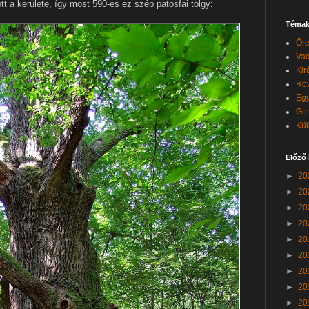
tt a kerülete, így most 590-es ez szép patosfai tölgy:
Témak
Öre
Vad
Kir
Rov
Egy
Go
Kül
Előző
►
20
►
20
►
20
►
20
►
20
►
20
►
20
►
20
►
20