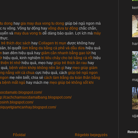
ker
tu dong
hay
gia may dua vong tu dong
giúp bé ngủ ngon mà
c ru võng. Võng tự động hay
võng đưa tự động
chắc chắn,
chuyển và
may dua vong ts
dễ dàng bảo quản. Lợi ích mà
máy
 thực.
 trẻ thích đọc sách
hay
Collagen trị mụn
được không hay
har
iản, bí quyết
làm trắng da bằng cà phê và dầu dừa
hiệu quả
ầm
ban đêm hiệu quả hay
giảm cân nhanh bằng gạo lứt
hq
hớ
hiệu quả, kinh nghiệm
trị tiêu chảy cho bé bằng cà rốt
hiệu
thiện trí nhớ
hiệu quả, mẹo hay
giúp trẻ thích ăn rau
hay
 quả,
bệnh viêm khớp không nên ăn gì
hay
mẹo giúp giảm
ng nắng với cà chua
cực hiệu quả, cách
giúp bé ngủ ngon
 ngon
mẹ nên biết, chia sẻ
cách làm trắng da toàn thân bằng
maj
a bệnh mất ngủ
hay mách mẹ
mẹo giúp bé không sốt khi
msocdamato.blogspot.com/
tp://cachchamsocdamatbang.blogspot.com/
esosinh.blogspot.com/
//biquyetgiamcanhay.blogspot.com/
ujj
Rends
Főoldal
Régebbi bejegyzés