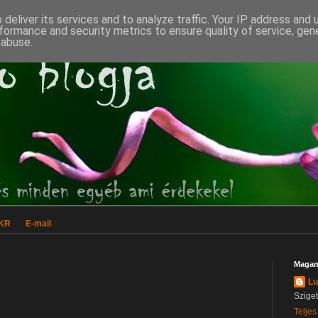
deliver its services and to analyze traffic. Your IP address and
formance and security metrics to ensure quality of service, ge
 abuse.
CKR
E-mail
Magam
Lu
Szige
Teljes