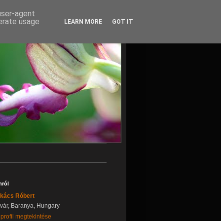
 user-agent
nerate usage
LEARN MORE
GOT IT
ról
kács Róbert
tvár, Baranya, Hungary
 profil megtekintése