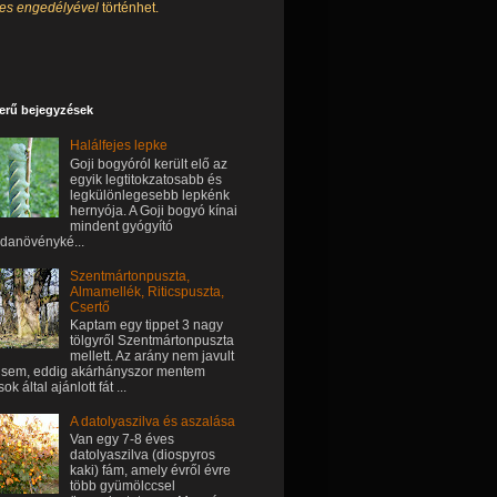
tes engedélyével
történhet.
erű bejegyzések
Halálfejes lepke
Goji bogyóról került elő az
egyik legtitokzatosabb és
legkülönlegesebb lepkénk
hernyója. A Goji bogyó kínai
mindent gyógyító
danövényké...
Szentmártonpuszta,
Almamellék, Riticspuszta,
Csertő
Kaptam egy tippet 3 nagy
tölgyről Szentmártonpuszta
mellett. Az arány nem javult
sem, eddig akárhányszor mentem
k által ajánlott fát ...
A datolyaszilva és aszalása
Van egy 7-8 éves
datolyaszilva (diospyros
kaki) fám, amely évről évre
több gyümölccsel