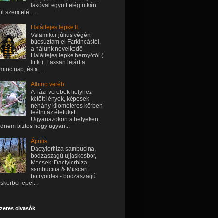
lakóval együtt elég ritkán
ül szem elé. ...
Halálfejes lepke II.
Valamikor július végén
búcsúztam el Farkincástól,
a nálunk nevelkedő
Halálfejes lepke hernyótól (
link ). Lassan lejárt a
minc nap, és a ...
Albino veréb
A házi verebek helyhez
kötött lények, képesek
néhány kilométeres körben
leélni az életüket.
Ugyanazokon a helyeken
dnem biztos hogy ugyan...
Április
Dactylorhiza sambucina,
bodzaszagú ujjaskosbor,
Mecsek: Dactylorhiza
sambucina & Muscari
botryoides - bodzaszagú
askorbor eper...
zeres olvasók