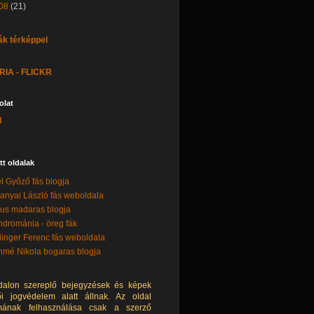
08
(21)
ák térképpel
IA - FLICKR
olat
l
tt oldalak
l Győző fás blogja
anyai László fás weboldala
lus madaras blogja
drománia - öreg fák
linger Ferenc fás weboldala
mé Nikola bogaras blogja
dalon szereplő bejegyzések és képek
ői jogvédelem alatt állnak. Az oldal
lmának felhasználása csak a szerző