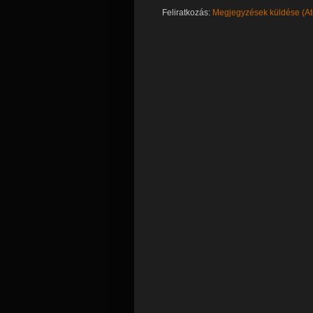
Feliratkozás:
Megjegyzések küldése (A