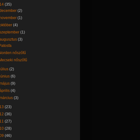
14
(35)
december
(2)
november
(1)
október
(4)
szeptember
(1)
augusztus
(3)
Patosfa
Norden nőszőfű
Mecseki nőszőfű
július
(2)
június
(6)
május
(9)
április
(4)
március
(3)
13
(23)
12
(36)
11
(27)
10
(28)
09
(46)