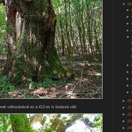
▼
20
►
►
►
►
▼
►
►
►
►
►
►
20
nak változásával ez a 412-es is listássá vált:
►
20
►
20
►
20
►
20