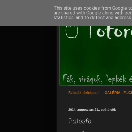
This site uses cookies from Google to 
are shared with Google along with per
statistics, and to detect and address
Falisták térképpel
GALÉRIA - FLI
2014. augusztus 21., csütörtök
Patosfa