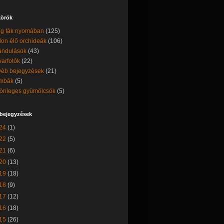
örök
g fák nyomában
(125)
on élő orchideák
(106)
ándulások
(43)
arfotók
(22)
éb bejegyzések
(21)
mbák
(5)
önleges gyümölcsök
(5)
 bejegyzések
24
(1)
22
(5)
21
(6)
20
(13)
19
(18)
18
(9)
17
(12)
16
(18)
15
(26)