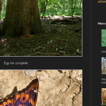
előze
Népsz
cso
Egy kis színjáték:
ma 
máso