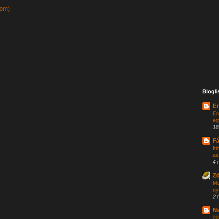
tom)
Blogli
Er
Er
eg
18
Fá
It
as
4 
Zö
Mö
ny
2 
Na
20