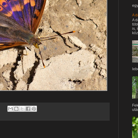
egy
A d
A d
töb
is,
köz
leb
Fek
után