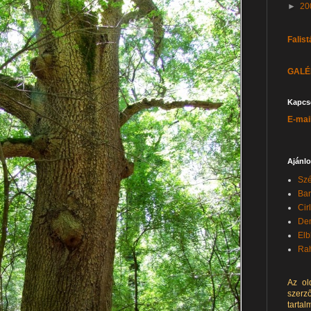
►
20
Falist
GALÉR
Kapcs
E-mai
Ajánlo
Szé
Bar
Cir
Den
Elb
Rah
Az ol
szerz
tarta