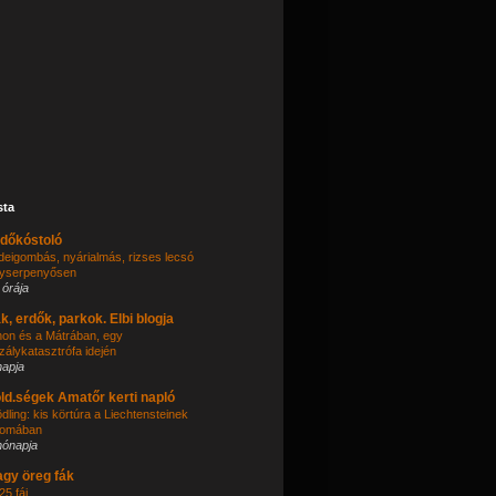
sta
dőkóstoló
deigombás, nyárialmás, rizses lecsó
yserpenyősen
 órája
k, erdők, parkok. Elbi blogja
thon és a Mátrában, egy
zálykatasztrófa idején
napja
ld.ségek Amatőr kerti napló
dling: kis körtúra a Liechtensteinek
omában
hónapja
gy öreg fák
25 fái