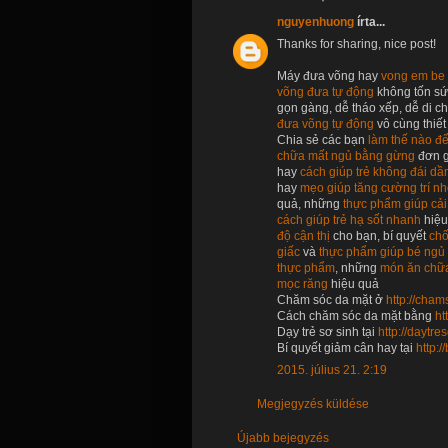
nguyenhuong
írta...
Thanks for sharing, nice post!
Máy đưa võng hay
vong em be 
võng đưa tự động
không tốn sứ
gọn gàng, dễ tháo xếp, dễ di 
đưa võng tự động
vô cùng thiết
Chia sẻ các bạn
làm thế nào để
chữa mất ngủ bằng gừng
đơn g
hay
cách giúp trẻ không đái d
hay
mẹo giúp tăng cường trí n
quả, những
thực phẩm giúp cải 
cách giúp trẻ hạ sốt nhanh
hiệu
độ cận thị
cho bạn, bí quyết
chố
giấc
và
thực phẩm giúp bé ngủ
thực phẩm
, những
món ăn chữ
mọc răng
hiệu quả
Chăm sóc da mặt ở
http://cha
Cách chăm sóc da mặt bằng
ht
Dạy trẻ sơ sinh tại
http://daytr
Bí quyết giảm cân hay tại
http:
2015. július 21. 2:19
Megjegyzés küldése
Újabb bejegyzés