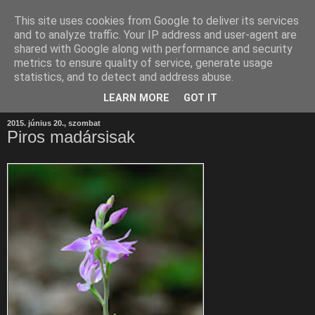
This site uses cookies from Google to deliver its services
and to analyze traffic. Your IP address and user-agent are
shared with Google along with performance and security
metrics to ensure quality of service, generate usage
statistics, and to detect and address abuse.
LEARN MORE
GOT IT
2015. június 20., szombat
Piros madársisak