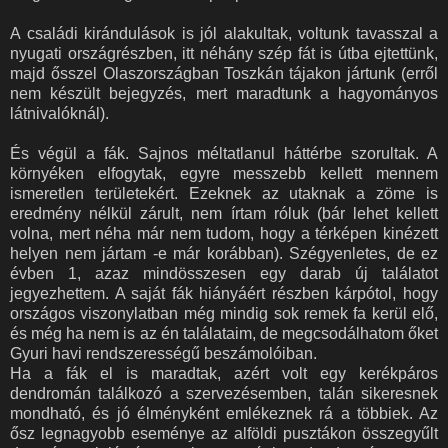
A családi kirándulások is jól alakultak, voltunk tavasszal a
nyugati országrészben, itt néhány szép fát is útba ejtettünk,
majd ősszel Olaszországban Toszkán tájakon jártunk (erről
nem készült bejegyzés, mert maradtunk a hagyományos
látnivalóknál).
És végül a fák. Sajnos méltatlanul háttérbe szorultak. A
környéken elfogytak, egyre messzebb kellett mennem
ismeretlen területekért. Ezeknek az utaknak a zöme is
eredmény nélkül zárult, nem írtam róluk (bár lehet kellett
volna, mert néha már nem tudom, hogy a térképen kinézett
helyen nem jártam -e már korábban). Szégyenletes, de ez
évben 1, azaz mindösszesen egy darab új találatot
jegyezhettem. A saját fák hiányáért részben kárpótol, hogy
országos viszonylatban még mindig sok remek fa kerül elő,
és még ha nem is az én találataim, de megcsodálhatom őket
Gyuri havi rendszerességű beszámolóiban.
Ha a fák el is maradtak, azért volt egy kerékpáros
dendromán találkozó a szervezésemben, talán sikeresnek
mondható, és jó élményként emlékeznek rá a többiek. Az
ősz legnagyobb eseménye az alföldi pusztákon összegyűlt