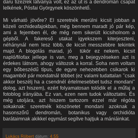
daru tízezrek látványa volt, ez az út is a dendromán csapat
lelkének, Pósfai Györgynek köszönhető.
Mi várható jövőre? El szeretnék merülni kicsit jobban a
közeli orchideafajokban, még bennem maradt jó pár kép,
ami a fejemben él, de még nem sikerült kicsiholnom a
gépből. A fakereső utakat igyekszem kiterjeszteni,
néhánynál nem lesz több, de kicsit messzebbre tekintek
majd. A blogolás marad, jó tükör ez nekem, kicsit
napló/filofax jellege is van, meg a bejegyzéseken azt is
érdekes látnom, ahogy változok a korral. Soha nem voltam
egy bőbeszédű típus, de egyre nehezebben csikarok ki
magamból pár mondatnál többet (ez valami tudattalan "csak
akkor beszélj ha a csendnél értelmesebbet tudsz mondani"
dolog, azt hiszem), ezért folyamatosan tolódik el a műfaj a
fotoblog irányába. Ez van, ezen nem tudok változtatni. És
még utoljára, azt hiszem tartozom ezzel már régóta
sokaknak: szeretnék köszönetet mondani azoknak a
hasonszőrű dendromán, botanikus vagy orchidióta
barátaimnak akikkel egymást segítve hajtjuk a mániáinkat.
Lukács Róbert
dátum:
4:55