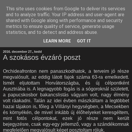
This site uses cookies from Google to deliver its services
and to analyze traffic. Your IP address and user-agent are
shared with Google along with performance and security
metrics to ensure quality of service, generate usage
statistics, and to detect and address abuse.
LEARN MORE
GOT IT
2016. december 27., kedd
A szokásos évzáró poszt
Orchideafronton nem panaszkodhatok, a terveim jó része
megvalósult, az eddig látott fajok száma 63-ra emelkedett.
Ismét eljutottam Horvátországba, és új célpontként
Ausztriába is. A legnagyobb fogás is a sógoroknál született,
a papucskosbor bakancslistás vágyam volt, nagy élmény
volt ráakadni. Talán az idei évben mászkáltam a legtöbbet
hazai tájakon is, főleg a Villányi hegységben, a Mecsekben
és környékén, de mivel inkább új élőhelyeket keresgéltem,
mint fotós célpontokat, ezek jó része nem került
bejegyzésre, csak egy-egy jellemző, vagy a szándékomnak
megfelelően megvalósult képet posztoltam róluk.