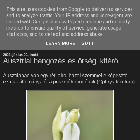
This site uses cookies from Google to deliver its services
and to analyze traffic. Your IP address and user-agent are
shared with Google along with performance and security
metrics to ensure quality of service, generate usage
statistics, and to detect and address abuse.
LEARN MORE
GOT IT
2021. június 22., kedd
Ausztriai bangózás és őrségi kitérő
Ausztriában van egy rét, ahol hazai szemmel elképesztő -
ezres - állománya él a poszméhbangónak (Ophrys fuciflora):