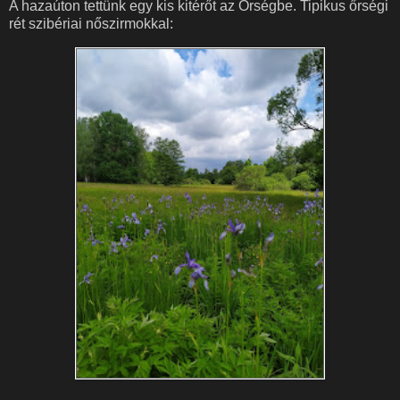
A hazaúton tettünk egy kis kitérőt az Őrségbe. Tipikus őrségi
rét szibériai nőszirmokkal: