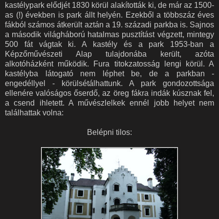
kastélypark elődjét 1830 körül alakították ki, de már az 1500-
as (!) években is park állt helyén. Ezekből a többszáz éves
fákból számos átkerült aztán a 19. századi parkba is. Sajnos
a második világháború hatalmas pusztítást végzett, mintegy
500 fát vágtak ki. A kastély és a park 1953-ban a
Képzőművészeti Alap tulajdonába került, azóta
alkotóházként működik. Fura titokzatosság lengi körül. A
kastélyba látogató nem léphet be, de a parkban -
engedéllyel - körülsétálhattunk. A park gondozottsága
ellenére valóságos őserdő, az öreg fákra indák kúsznak fel,
a csend ihletett. A művészlelkek ennél jobb helyet nem
találhattak volna:
Belépni tilos: