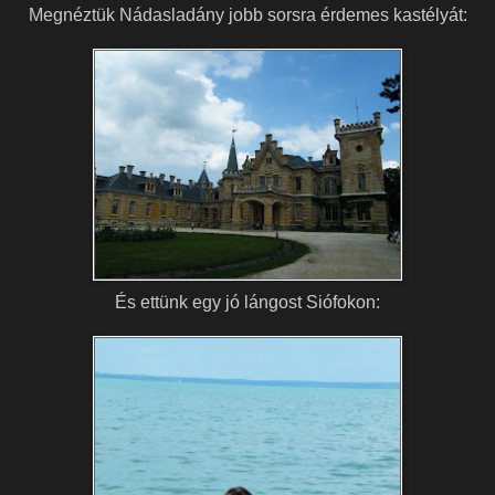
Megnéztük Nádasladány jobb sorsra érdemes kastélyát:
És ettünk egy jó lángost Siófokon: