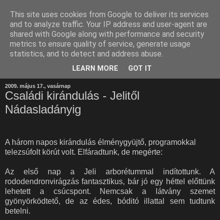
This site uses cookies from Google to deliver its services
and to analyze traffic. Your IP address and user-agent are
shared with Google along with performance and security
metrics to ensure quality of service, generate usage
statistics, and to detect and address abuse.
LEARN MORE
GOT IT
2009. május 17., vasárnap
Családi kirándulás - Jelitől
Nádasladányig
A három napos kirándulás élménygyüjtő, programokkal
telezsúfolt körút volt. Elfáradtunk, de megérte:
Az első nap a Jeli arborétummal indítottunk. A
rododendronvirágzás fantasztikus, bár jó egy héttel előttünk
lehetett a csúcspont. Nemcsak a látvány szemet
gyönyörködtető, de az édes, bóditó illattal sem tudtunk
betelni.