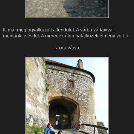
Itt már megfogyatkozott a lendület. A várba vártaxival
mentünk le és fel. A meredek úton halálközeli élmény volt :)
Taxira várva: