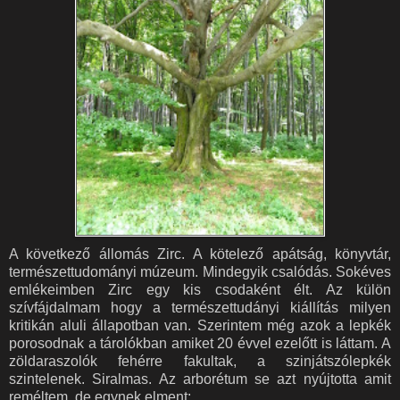
A következő állomás Zirc. A kötelező apátság, könyvtár,
természettudományi múzeum. Mindegyik csalódás. Sokéves
emlékeimben Zirc egy kis csodaként élt. Az külön
szívfájdalmam hogy a természettudányi kiállítás milyen
kritikán aluli állapotban van. Szerintem még azok a lepkék
porosodnak a tárolókban amiket 20 évvel ezelőtt is láttam. A
zöldaraszolók fehérre fakultak, a szinjátszólepkék
szintelenek. Siralmas. Az arborétum se azt nyújtotta amit
reméltem, de egynek elment: