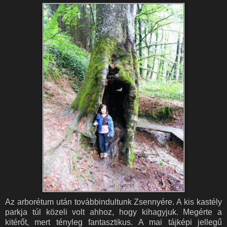
Az arborétum után továbbindultunk Zsennyére. A kis kastély
parkja túl közeli volt ahhoz, hogy kihagyjuk. Megérte a
kitérőt, mert tényleg fantasztikus. A mai tájképi jellegű