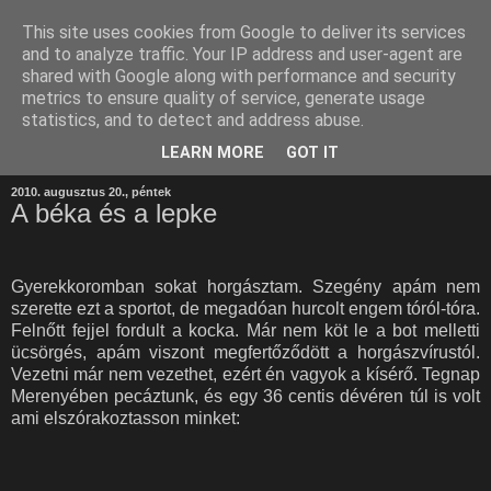
This site uses cookies from Google to deliver its services
and to analyze traffic. Your IP address and user-agent are
shared with Google along with performance and security
metrics to ensure quality of service, generate usage
statistics, and to detect and address abuse.
LEARN MORE
GOT IT
2010. augusztus 20., péntek
A béka és a lepke
Gyerekkoromban sokat horgásztam. Szegény apám nem
szerette ezt a sportot, de megadóan hurcolt engem tóról-tóra.
Felnőtt fejjel fordult a kocka. Már nem köt le a bot melletti
ücsörgés, apám viszont megfertőződött a horgászvírustól.
Vezetni már nem vezethet, ezért én vagyok a kísérő. Tegnap
Merenyében pecáztunk, és egy 36 centis dévéren túl is volt
ami elszórakoztasson minket: