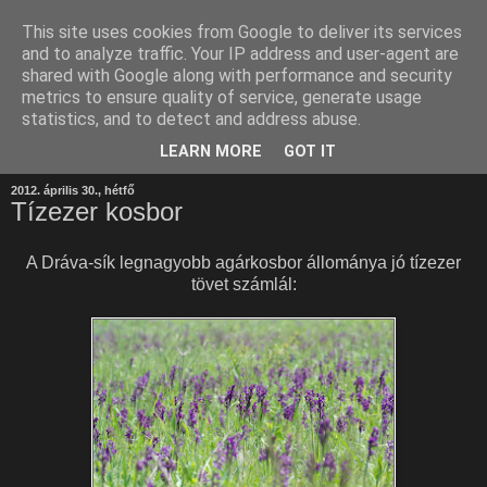
This site uses cookies from Google to deliver its services
and to analyze traffic. Your IP address and user-agent are
shared with Google along with performance and security
metrics to ensure quality of service, generate usage
statistics, and to detect and address abuse.
LEARN MORE
GOT IT
2012. április 30., hétfő
Tízezer kosbor
A Dráva-sík legnagyobb agárkosbor állománya jó tízezer
tövet számlál: