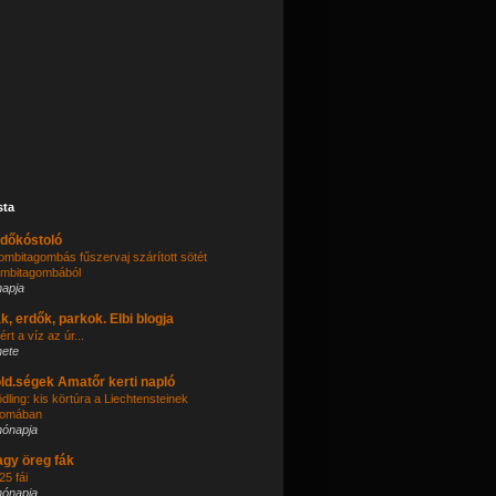
sta
dőkóstoló
ombitagombás fűszervaj szárított sötét
ombitagombából
napja
k, erdők, parkok. Elbi blogja
ért a víz az úr...
hete
ld.ségek Amatőr kerti napló
dling: kis körtúra a Liechtensteinek
omában
hónapja
gy öreg fák
25 fái
hónapja