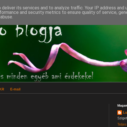
deliver its services and to analyze traffic. Your IP address and
formance and security metrics to ensure quality of service, ge
 abuse.
CKR
E-mail
Magam
Lu
Szige
Teljes