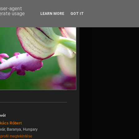
 user-agent
nerate usage
LEARN MORE
GOT IT
ról
kács Róbert
tvár, Baranya, Hungary
 profil megtekintése