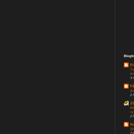
Blogli
Er
Tr
tr
3 
Fá
Az
2 
Zö
Mö
ny
2 
Na
20
7 