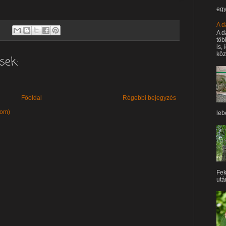
egy
A d
A d
töb
is,
köz
sek:
Főoldal
Régebbi bejegyzés
tom)
leb
Fek
után