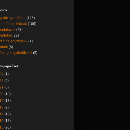
örök
g fák nyomában
(125)
on élő orchideák
(106)
ándulások
(43)
arfotók
(22)
éb bejegyzések
(21)
mbák
(5)
önleges gyümölcsök
(5)
 bejegyzések
24
(1)
22
(5)
21
(6)
20
(13)
19
(18)
18
(9)
17
(12)
16
(18)
15
(26)