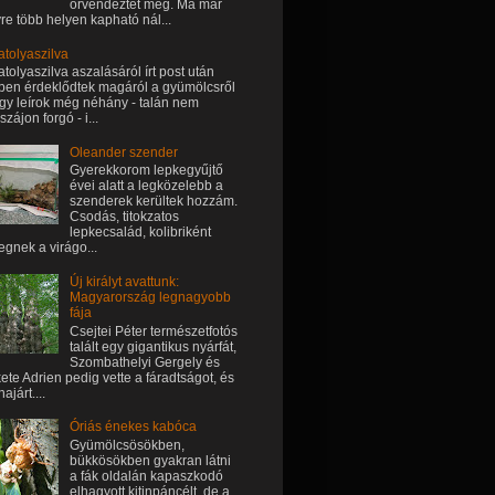
örvendeztet meg. Ma már
re több helyen kapható nál...
atolyaszilva
atolyaszilva aszalásáról írt post után
ben érdeklődtek magáról a gyümölcsről
 így leírok még néhány - talán nem
szájon forgó - i...
Oleander szender
Gyerekkorom lepkegyűjtő
évei alatt a legközelebb a
szenderek kerültek hozzám.
Csodás, titokzatos
lepkecsalád, kolibriként
egnek a virágo...
Új királyt avattunk:
Magyarország legnagyobb
fája
Csejtei Péter természetfotós
talált egy gigantikus nyárfát,
Szombathelyi Gergely és
ete Adrien pedig vette a fáradtságot, és
ajárt....
Óriás énekes kabóca
Gyümölcsösökben,
bükkösökben gyakran látni
a fák oldalán kapaszkodó
elhagyott kitinpáncélt, de a