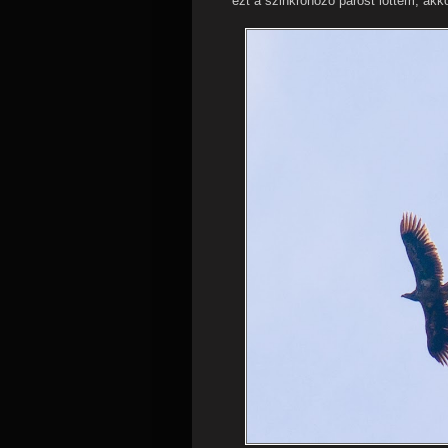
ezt a szinkronozó párost lőttem, akko