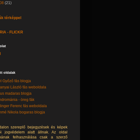
08
(21)
ák térképpel
IA - FLICKR
olat
l
tt oldalak
l Győző fás blogja
anyai László fás weboldala
lus madaras blogja
drománia - öreg fák
linger Ferenc fás weboldala
mé Nikola bogaras blogja
dalon szereplő bejegyzések és képek
ői jogvédelem alatt állnak. Az oldal
lmának felhasználása csak a szerző