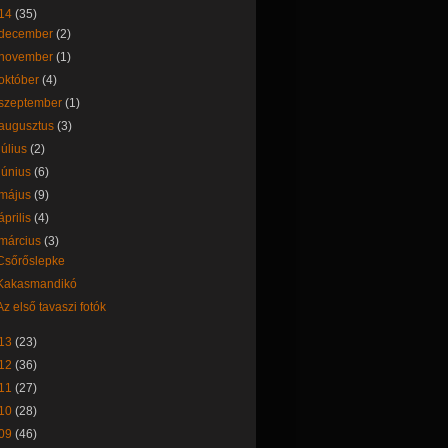
14
(35)
december
(2)
november
(1)
október
(4)
szeptember
(1)
augusztus
(3)
július
(2)
június
(6)
május
(9)
április
(4)
március
(3)
Csőrőslepke
Kakasmandikó
Az első tavaszi fotók
13
(23)
12
(36)
11
(27)
10
(28)
09
(46)