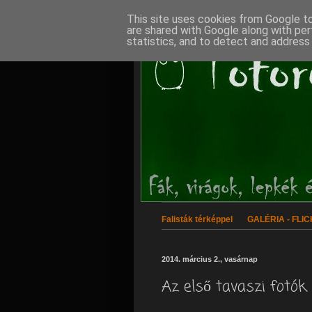
This site uses cookies from Google to 
are shared with Google along with per
statistics, and to detect and address
Falisták térképpel
GALÉRIA - FLI
2014. március 2., vasárnap
Az első tavaszi fotók