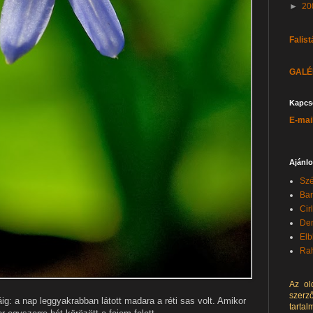
►
20
Falist
GALÉR
Kapcs
E-mai
Ajánlo
Szé
Bar
Cir
Den
Elb
Rah
Az ol
szerz
áig: a nap leggyakrabban látott madara a réti sas volt. Amikor
tarta