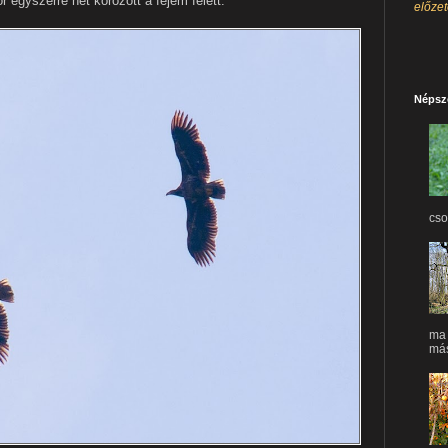
r egyszerre hét körözött a fejem felett.
előze
Népsz
cso
ma 
máso