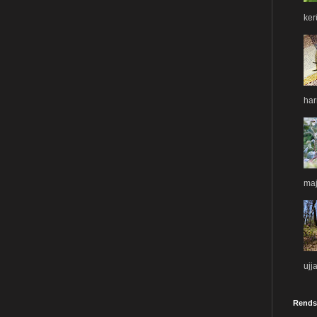
ker
har
maj
ujj
Rends