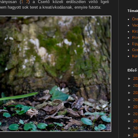
mányosan (
1
2
) a Csertő közeli erdőszélen virító ligeti
nem hagyott sok teret a kreatívkodásnak, ennyire futotta:
Témak
Öre
Vad
Kir
Rov
Egy
Go
Kül
Előző
►
20
►
20
►
20
►
20
►
20
►
20
►
20
►
20
►
20