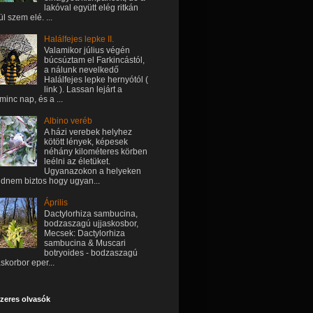
lakóval együtt elég ritkán
ül szem elé. ...
Halálfejes lepke II.
Valamikor július végén
búcsúztam el Farkincástól,
a nálunk nevelkedő
Halálfejes lepke hernyótól (
link ). Lassan lejárt a
minc nap, és a ...
Albino veréb
A házi verebek helyhez
kötött lények, képesek
néhány kilométeres körben
leélni az életüket.
Ugyanazokon a helyeken
dnem biztos hogy ugyan...
Április
Dactylorhiza sambucina,
bodzaszagú ujjaskosbor,
Mecsek: Dactylorhiza
sambucina & Muscari
botryoides - bodzaszagú
askorbor eper...
zeres olvasók