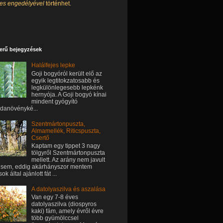
tes engedélyével
történhet.
erű bejegyzések
Halálfejes lepke
Goji bogyóról került elő az
egyik legtitokzatosabb és
legkülönlegesebb lepkénk
hernyója. A Goji bogyó kínai
mindent gyógyító
danövényké...
Szentmártonpuszta,
Almamellék, Riticspuszta,
Csertő
Kaptam egy tippet 3 nagy
tölgyről Szentmártonpuszta
mellett. Az arány nem javult
sem, eddig akárhányszor mentem
k által ajánlott fát ...
A datolyaszilva és aszalása
Van egy 7-8 éves
datolyaszilva (diospyros
kaki) fám, amely évről évre
több gyümölccsel