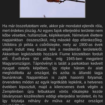
Ha már összefutottam vele, akkor pár mondatot ejtenék róla,
mert érdekes jószág. Az egyes fajok elterjedési területei nem
kőbe vésettek, hullámzóak, képlékenyek. Némelyek élettere
napjainkban összeszűkül, míg másoké épp ellenkezőleg.
Utóbbira jó példa a csőrőslepke, mely az 1900-as évek
elején indult meg észak felé a mediterrán területekről.
Akkoriban legközelebb hozzánk Fiume körzetében fordult
elő. Évről-évre tört előre, míg 1945-ben megjelent
Magyarországon. Tápnövényt is talált a parkokban kedvelt
nyugati ostorfa képében, így röpke három év alatt
meghódította az országot, és azóta is állandó tagja
faunánknak. Napjainkban is zajlik hasonló folyamat,
örvendetes módon az egyik legritkább lepkénk, a hetvenes
években kipusztult, majd a kilencvenes évek végén a
Zemplénben újra felbukkant vörös rókalepke kezde
látványosan kiszélesíteni eddigi elterjedési területeit, és ha
így folytatja néhány év múlva az egész országot