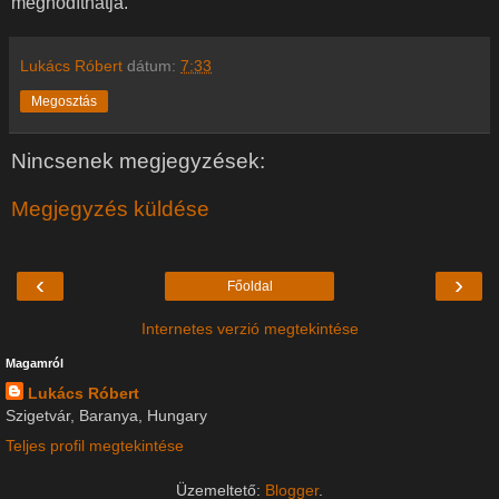
meghódíthatja.
Lukács Róbert
dátum:
7:33
Megosztás
Nincsenek megjegyzések:
Megjegyzés küldése
‹
›
Főoldal
Internetes verzió megtekintése
Magamról
Lukács Róbert
Szigetvár, Baranya, Hungary
Teljes profil megtekintése
Üzemeltető:
Blogger
.