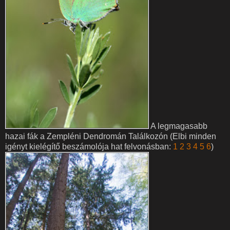
A legmagasabb
hazai fák a Zempléni Dendromán Találkozón (Elbi minden
igényt kielégítő beszámolója hat felvonásban:
1
2
3
4
5
6
)