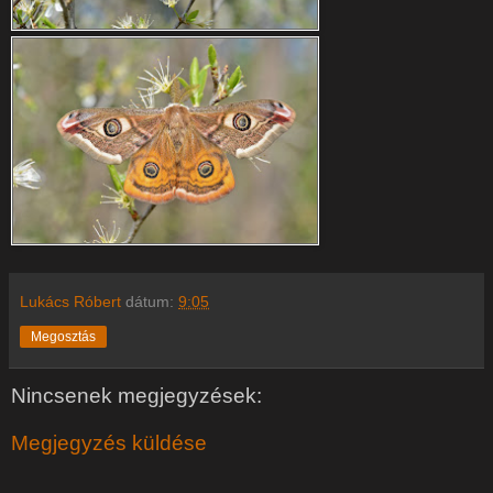
Lukács Róbert
dátum:
9:05
Megosztás
Nincsenek megjegyzések:
Megjegyzés küldése