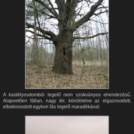
A kastélyosdombói legelő nem szokványos elrendezésű.
Alapvetően fátlan, nagy tér, körülölelve az elgazosodott,
elbokrosodott egykori fás legelő maradékával: