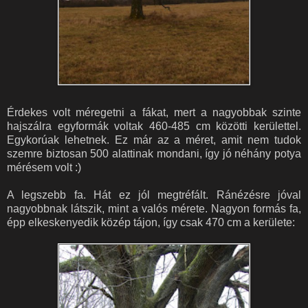
Érdekes volt méregetni a fákat, mert a nagyobbak szinte
hajszálra egyformák voltak 460-485 cm közötti kerülettel.
Egykorúak lehetnek. Ez már az a méret, amit nem tudok
szemre biztosan 500 alattinak mondani, így jó néhány potya
mérésem volt :)
A legszebb fa. Hát ez jól megtréfált. Ránézésre jóval
nagyobbnak látszik, mint a valós mérete. Nagyon formás fa,
épp elkeskenyedik közép tájon, így csak 470 cm a kerülete: