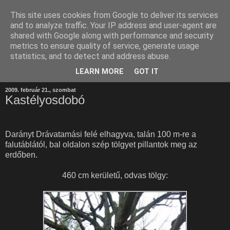
This site uses cookies from Google to deliver its services
and to analyze traffic. Your IP address and user-agent are
shared with Google along with performance and security
metrics to ensure quality of service, generate usage
statistics, and to detect and address abuse.
LEARN MORE
GOT IT
2009. február 21., szombat
Kastélyosdobó
Darányt Drávatamási felé elhagyva, talán 100 m-re a
falutáblától, bal oldalon szép tölgyet pillantok meg az
erdőben.
460 cm kerületű, odvas tölgy: