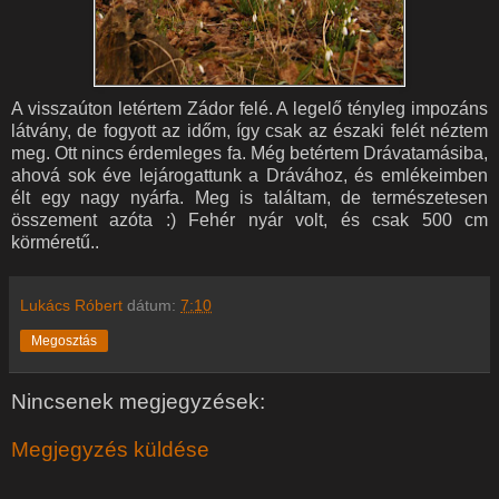
A visszaúton letértem Zádor felé. A legelő tényleg impozáns
látvány, de fogyott az időm, így csak az északi felét néztem
meg. Ott nincs érdemleges fa. Még betértem Drávatamásiba,
ahová sok éve lejárogattunk a Drávához, és emlékeimben
élt egy nagy nyárfa. Meg is találtam, de természetesen
összement azóta :) Fehér nyár volt, és csak 500 cm
körméretű..
Lukács Róbert
dátum:
7:10
Megosztás
Nincsenek megjegyzések:
Megjegyzés küldése