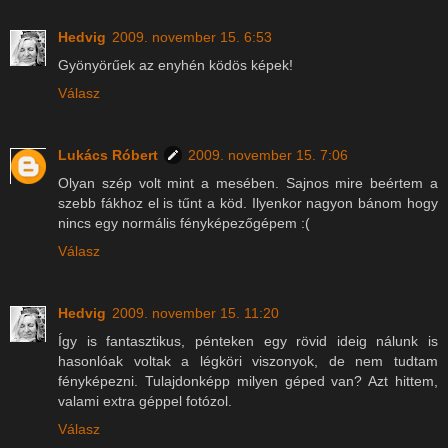
Hedvig
2009. november 15. 6:53
Gyönyörűek az enyhén ködös képek!
Válasz
Lukács Róbert
2009. november 15. 7:06
Olyan szép volt mint a mesében. Sajnos mire beértem a
szebb fákhoz el is tűnt a köd. Ilyenkor nagyon bánom hogy
nincs egy normális fényképezőgépem :(
Válasz
Hedvig
2009. november 15. 11:20
Így is fantasztikus, pénteken egy rövid ideig nálunk is
hasonlóak voltak a légköri viszonyok, de nem tudtam
fényképezni. Tulajdonképp milyen géped van? Azt hittem,
valami extra géppel fotózol.
Válasz