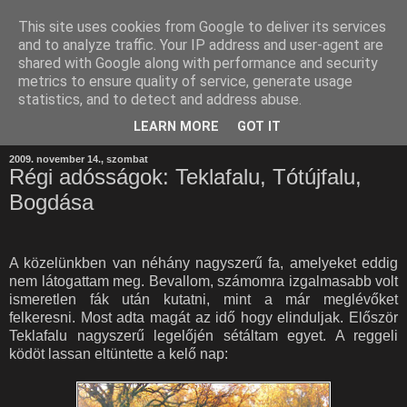
This site uses cookies from Google to deliver its services
and to analyze traffic. Your IP address and user-agent are
shared with Google along with performance and security
metrics to ensure quality of service, generate usage
statistics, and to detect and address abuse.
LEARN MORE
GOT IT
2009. november 14., szombat
Régi adósságok: Teklafalu, Tótújfalu,
Bogdása
A közelünkben van néhány nagyszerű fa, amelyeket eddig
nem látogattam meg. Bevallom, számomra izgalmasabb volt
ismeretlen fák után kutatni, mint a már meglévőket
felkeresni. Most adta magát az idő hogy elinduljak. Először
Teklafalu nagyszerű legelőjén sétáltam egyet. A reggeli
ködöt lassan eltüntette a kelő nap: