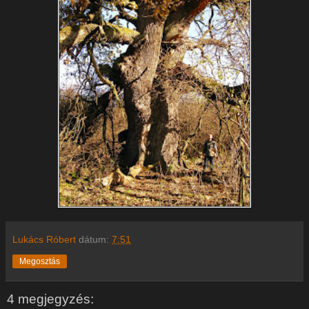
Lukács Róbert
dátum:
7:51
Megosztás
4 megjegyzés: