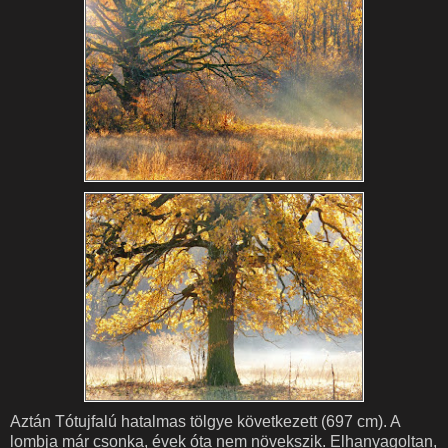
Aztán Tótujfalú hatalmas tölgye következett (697 cm). A
lombja már csonka, évek óta nem növekszik. Elhanyagoltan,